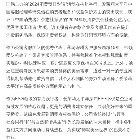
理局主办的"2024消费责任对话"活动在杭州举行。爱茉莉太平洋中
国客服经理蒋琦凭借在消费者服务和权益保护方面的突出表现，获
评《中国消费者》杂志社颁发的"2024年度消费责任社会公益活动
优秀客服工作者"奖项。该奖项旨在表彰企业及客服工作者在提升
消费服务品质、保障消费者权益、构建良好消费环境方面的贡献。
作为公司客服团队的优秀代表，蒋琦深耕客户服务领域15年，带领
团队构建了全渠道客服管理体系，并完善标准化流程和规章制度，
实现24小时快速响应，客户满意度长期保持在96%以上。此外，她
还注重特殊疾病患者等消费群体的美丽需求，通过一对一的专业沟
通机制帮助他们重拾自信，以个人和团队的努力生动诠释了爱茉莉
太平洋在高品质服务方面的承诺与担当。
作为ESG领域的有力践行者，爱茉莉太平洋深知ESG不仅是企业可
持续发展的核心议题，更是与消费者建立信任、共创美好未来的重
要桥梁。从绿色发展到消费者权益保护，公司将始终以"与顾客、
社会同行"和"与自然和谐共生"作为长期发展的两大目标，携手各利
益相关方共同推动可持续进程，为实现"铸就美丽世界"的愿景不断
前行。