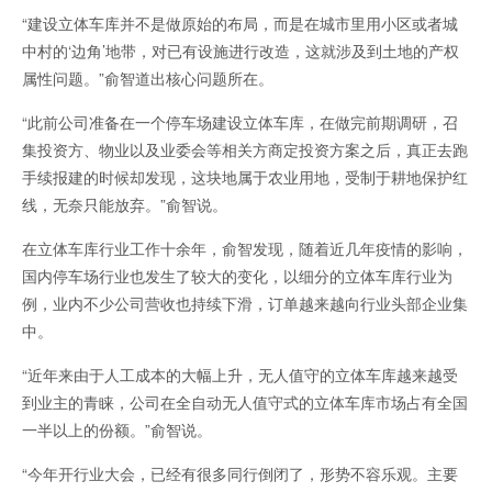
“建设立体车库并不是做原始的布局，而是在城市里用小区或者城
中村的‘边角’地带，对已有设施进行改造，这就涉及到土地的产权
属性问题。”俞智道出核心问题所在。
“此前公司准备在一个停车场建设立体车库，在做完前期调研，召
集投资方、物业以及业委会等相关方商定投资方案之后，真正去跑
手续报建的时候却发现，这块地属于农业用地，受制于耕地保护红
线，无奈只能放弃。”俞智说。
在立体车库行业工作十余年，俞智发现，随着近几年疫情的影响，
国内停车场行业也发生了较大的变化，以细分的立体车库行业为
例，业内不少公司营收也持续下滑，订单越来越向行业头部企业集
中。
“近年来由于人工成本的大幅上升，无人值守的立体车库越来越受
到业主的青睐，公司在全自动无人值守式的立体车库市场占有全国
一半以上的份额。”俞智说。
“今年开行业大会，已经有很多同行倒闭了，形势不容乐观。主要