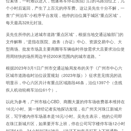
位紧张，一时难以进入，他遂将车停在医院门口的马路泊位上，几
个小时后返回，产生了上百元的停车费。这让吴先生十分不解，一
查“广州泊车”小程序平台发现，他停的泊位属于城区“重点区域”，
每天最高328元封顶。
吴先生所停的上述城市道路“重点区域”，根据当地交通运输部门的
文件解释，“是指在医院、政务（办证）中心、资源交易中心、大
型商场、批发市场及主要商圈等车辆临时停放需求大且要求泊位使
用周转快的场所周边半径200米范围内的城市道路。”
根据2023年3月1日广州市交通运输局发布的关于《广州市中心六
区城市道路临时泊位设置规划（2023年版）》征求意见情况的说
明显示，中心六区共计有重点区域路段46条，泊位1397个（含残
疾人机动轮椅车泊位61个）。
以此为参考，广州市核心CBD、商圈大厦的停车场收费基本维持在
16元/小时。第一财经记者实地探访发现，在广州天河珠江新城片
区，写字楼内停车场基本是16元/小时。吴先生表示，他的公司即
在珠江新城片区，如果要开车上班，停在公司写字楼停车场12小时
封顶64元，24小时封顶128元，“这还不如每天打车上下班通勤。”