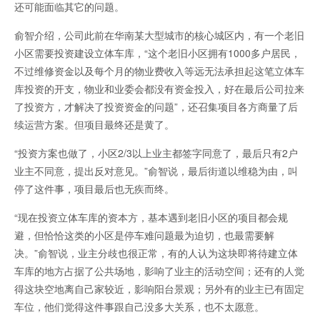
还可能面临其它的问题。
俞智介绍，公司此前在华南某大型城市的核心城区内，有一个老旧
小区需要投资建设立体车库，“这个老旧小区拥有1000多户居民，
不过维修资金以及每个月的物业费收入等远无法承担起这笔立体车
库投资的开支，物业和业委会都没有资金投入，好在最后公司拉来
了投资方，才解决了投资资金的问题”，还召集项目各方商量了后
续运营方案。但项目最终还是黄了。
“投资方案也做了，小区2/3以上业主都签字同意了，最后只有2户
业主不同意，提出反对意见。”俞智说，最后街道以维稳为由，叫
停了这件事，项目最后也无疾而终。
“现在投资立体车库的资本方，基本遇到老旧小区的项目都会规
避，但恰恰这类的小区是停车难问题最为迫切，也最需要解
决。”俞智说，业主分歧也很正常，有的人认为这块即将待建立体
车库的地方占据了公共场地，影响了业主的活动空间；还有的人觉
得这块空地离自己家较近，影响阳台景观；另外有的业主已有固定
车位，他们觉得这件事跟自己没多大关系，也不太愿意。