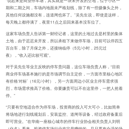
“说起来是商业停车场，其实就是一块未开发的空地，位于小区一
期和二期之间，车场内地面未严格划线，除了有一些摄像头之外，
其他任何设施都没有，连道闸也坏了。”吴先生说，即使是这样，
每天晚上都停满了，夜里11点之后回来基本没车位了。
这家车场负责人告诉第一财经记者，这里的土地过去是村里的集体
土地，由于迟迟未开发，所以承租下来做停车场，目前可以停四五
百台车，除了月保之外，还接纳临停（5元/小时，25元过
夜），“收入还比较可观”。
对于吴先生等业主反映的停车贵问题，这位车场负责人称，“目前
商业停车场基本施行的是市场调节自主定价，一方面市里核心地区
有价格‘对标’（16元/小时），另一方面周边小区业主停车需求强
烈，市场需求推高了价格。你要嫌贵可以不在这里停，一把人抢着
停。”
“只要有空地适合作为停车场，投资商的投入可大可小，比如简单
将场地进行划线规划后，安装监控、道闸等设备，经过政府备案后
即可营业。”在华南一座核心城市的停车行业协会相关负责人刘明
（化名）看来，投资停车场行业肯定是赚钱的，且只要有合适的场