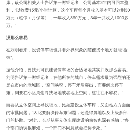
库，该公司相关人士告诉第一财经记者，公司基本3年内可回本盈
利，“以收费15元/小时计算，这个车库每个月收入基本可以达到30
万元（临停＋月保等），一年收入360万元，3年一共收入1000多
万。”
没那么容易
在刘明看来，投资停车场也并非外界想象的随便找个地方就能“捡
钱”。
据他介绍，要找到可供建设停车场的合适场地其实并没那么容易。
刘明告诉第一财经记者，在他所在的城市，停车需求最为强烈的还
是在市内的老城区，“空间狭窄，停车矛盾突出，而要解决停车
难，则要在小区周边寻找场地或者地上空间，这往往不容易。”
而要从立体空间上寻找场地，比如建设立体车库，又面临方方面面
的审批问题，“因此要解决停车难问题，还是得属地以及上级多部
门的协助。”对此，长期从事立体车库建设的俞智也深有感触，“多
个部门协调很麻烦，一个部门不同意就会把你卡死。”