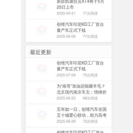
新款凯迪拉克XT4将于5月
25日上市
2025-05-21
77次阅读
创维汽车印尼KD工厂首台
量产车正式下线
2025-06-06
77次阅读
最近更新
创维汽车印尼KD工厂首台
量产车正式下线
2025-07-06
70次阅读
为“南哥”加油还能薅羊毛？
北京现代南京车主：情绪价
值&经济价值双赢！
2025-06-22
98次阅读
五年如一日，创维汽车全国
五十城爱心联动，助力高考
公益行动
2025-06-09
72次阅读
创维汽车印尼KD工厂首台