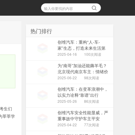
热门排行
创维汽车：重构“人-车-
家”生态，打造未来生活第
三空间
2025-04-16
100次阅读
为“南哥”加油还能薅羊毛？
北京现代南京车主：情绪价
值&经济价值双赢！
2025-06-22
98次阅读
创维汽车：在变革浪潮中，
以实力诠释“靠谱”出行
2025-05-26
86次阅读
考生们
创维汽车安全性能显威，严
为莘莘学
重事故中守护车主平安
2025-04-22
77次阅读