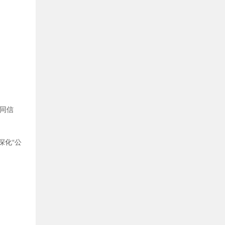
同信
深化“公