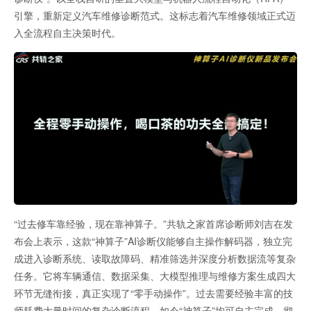
引擎，重新定义汽车维修诊断范式。这标志着汽车维修领域正式迈
入全流程自主决策时代。
“过去修车靠经验，现在靠神算子。”共轨之家首席诊断师刘吉在发
布会上表示，这款“神算子”AI诊断仪能够自主操作解码器，独立完
成进入诊断系统、读取故障码、精准筛选并深度分析数据流等复杂
任务。它将车辆通信、数据采集、大模型推理与维修方案生成四大
环节无缝衔接，真正实现了“零手动操作”。过去需要经验丰富的技
师耗费大量时间的复杂诊断流程，如今“神算子”均可自主完成，彻