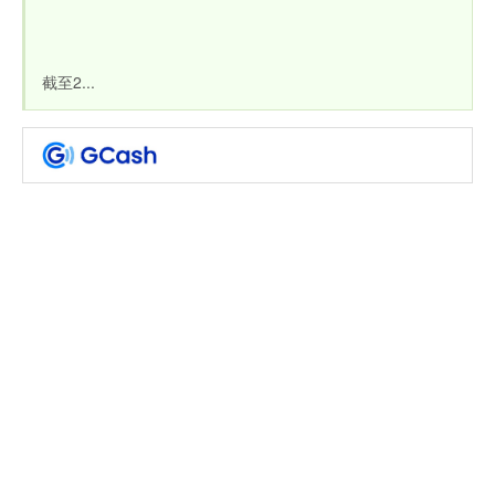
截至2...
－
持
续
助
力
菲
律
宾
发
展
普
惠
数