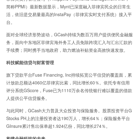
简称PPMI）最新数据显示，Mynt已深度融入菲律宾民众的日常生
活，依旧是交易量最高的InstaPay（菲律宾实时支付系统）接入平
台。
面对全球经济形势波动，GCash持续为数百万用户提供便民金融服
务，面向中东地区菲律宾海外务工人员免除跨境汇入与汇出汇款的
手续费；同时携手当地政府，助力燃油补贴资金高效快速发放。
科技赋能信贷与财富管理
旗下贷款平台Fuse Financing, Inc持续拓宽公平信贷的覆盖面，累
计放款总额达4060亿菲律宾比索，同比增长60％。依托专有信用
评分系统GScore，Fuse已为1110万余名传统银行难以覆盖的借款
人提供公平信贷服务。
与此同时，GCash大力普及大众投资与保险服务。股票投资平台G
Stocks PH上的注册投资者达190万人，增长64％；保险服务平台
GInsure累计售出保单超1.924亿份，同比增长274％。
构建金融科技的未来