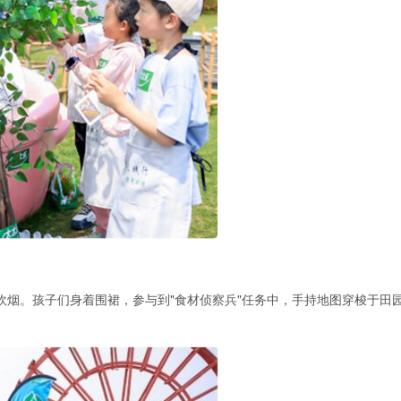
炊烟。孩子们身着围裙，参与到"食材侦察兵"任务中，手持地图穿梭于田