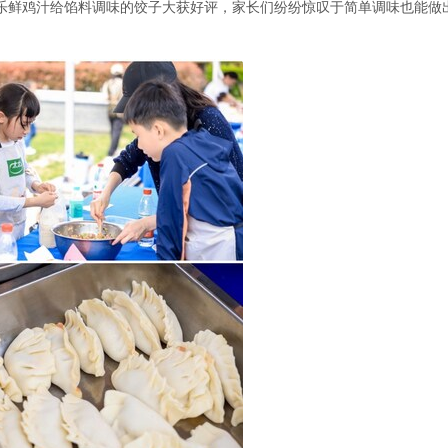
乐鲜鸡汁给馅料调味的饺子大获好评，家长们纷纷惊叹于简单调味也能做