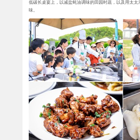
低碳长桌宴上，以减盐蚝油调味的田园时蔬，以及用太太
味。