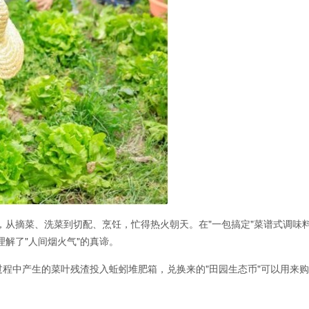
，从摘菜、洗菜到切配、烹饪，忙得热火朝天。在"一包搞定"菜谱式调味
解了"人间烟火气"的真谛。
过程中产生的菜叶残渣投入蚯蚓堆肥箱，兑换来的"田园生态币"可以用来