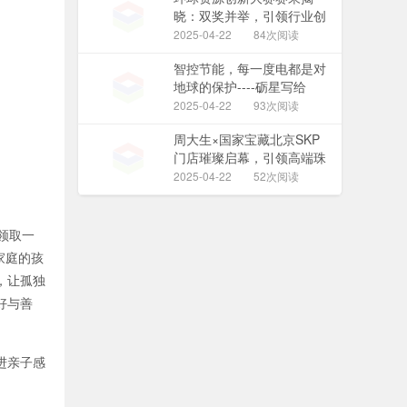
晓：双奖并举，引领行业创
新潮流
2025-04-22
84次阅读
智控节能，每一度电都是对
地球的保护----砺星写给
2025世界地球日
2025-04-22
93次阅读
周大生×国家宝藏北京SKP
门店璀璨启幕，引领高端珠
宝雅奢风尚
2025-04-22
52次阅读
领取一
家庭的孩
，让孤独
好与善
进亲子感