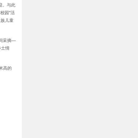
迎。与此
校园"活
民族儿童
间采摘—
乡土情
米高的