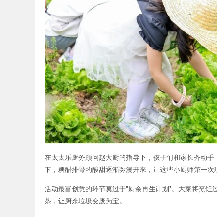
在太太乐厨务顾问赵大厨的指导下，孩子们和家长齐动手
下，糖醋排骨的酸甜逐渐弥漫开来，让这些小厨师第一次理
活动最富创意的环节莫过于"厨余再生计划"。大家将烹饪
茶，让厨余垃圾变废为宝。