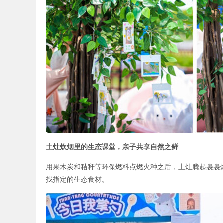
土灶炊烟里的生态课堂，亲子共享自然之鲜
用果木炭和秸秆等环保燃料点燃火种之后，土灶腾起袅袅
找指定的生态食材。