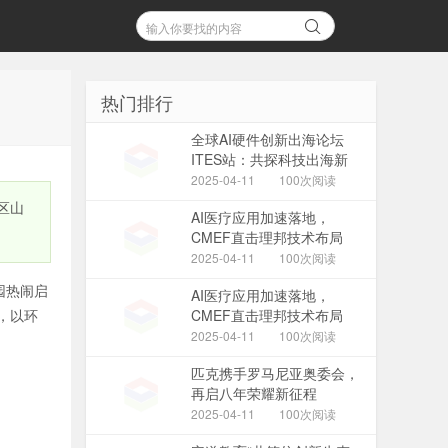
热门排行
全球AI硬件创新出海论坛
ITES站：共探科技出海新
机遇
2025-04-11
100次阅读
区山
AI医疗应用加速落地，
CMEF直击理邦技术布局
2025-04-11
100次阅读
园热闹启
AI医疗应用加速落地，
，以环
CMEF直击理邦技术布局
2025-04-11
100次阅读
匹克携手罗马尼亚奥委会，
再启八年荣耀新征程
2025-04-11
100次阅读