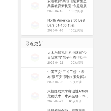
安道教育“共筑信创新生态
共赢教育新机遇”专题巡展
系列活动 ——邯郸站圆满
2025-04-15
100次阅读
收官
North America’s 50 Best
Bars 51-100 列表
2025-04-16
100次阅读
最近更新
太太乐献礼世界地球日"今
日我掌勺"亲子生态行动于
山阳田园启幕
2025-04-22
100次阅读
中国平安"三省工程"：发
布"添平安"保险+服务解决
方案，定义"好保险"时代标
2025-04-22
79次阅读
准
朱拉隆功大学突破性Arto降
蔗糖技术：水果减糖65%，
转化为益生元，助力更健康
2025-04-22
66次阅读
饮食
环球资源创新大赛赛果揭