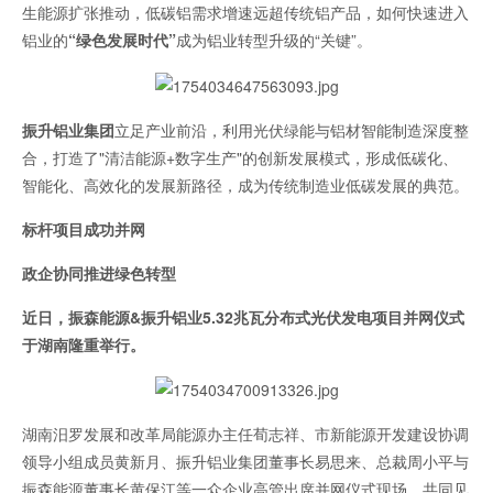
生能源扩张推动，低碳铝需求增速远超传统铝产品，如何快速进入
铝业的
“绿色发展时代”
成为铝业转型升级的“关键”。
振升铝业集团
立足产业前沿，利用光伏绿能与铝材智能制造深度整
合，打造了"清洁能源+数字生产"的创新发展模式，形成低碳化、
智能化、高效化的发展新路径，成为传统制造业低碳发展的典范。
标杆项目成功并网
政企协同推进绿色转型
近日，振森能源&振升铝业5.32兆瓦分布式光伏发电项目并网仪式
于湖南隆重举行。
湖南汨罗发展和改革局能源办主任荀志祥、市新能源开发建设协调
领导小组成员黄新月、振升铝业集团董事长易思来、总裁周小平与
振森能源董事长黄保江等一众企业高管出席并网仪式现场，共同见