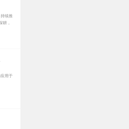
，持续推
深耕，
功应用于