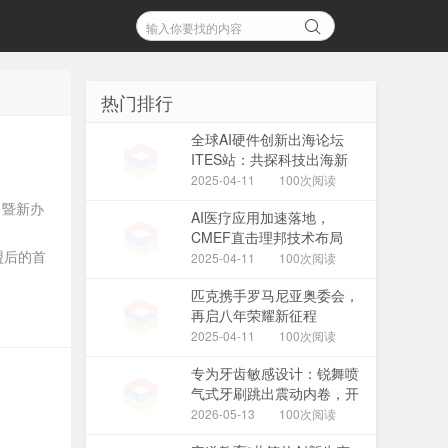
热门排行
全球AI硬件创新出海论坛
ITES站：共探科技出海新
机遇
2025-04-11
100次阅读
日暨新办
AI医疗应用加速落地，
CMEF直击理邦技术布局
盟后的首
2025-04-11
100次阅读
匹克携手罗马尼亚奥委会，
再启八年荣耀新征程
2025-04-11
100次阅读
专为牙齿敏感设计：锐舞喷
气式牙刷跳出震动内卷，开
辟温和清洁新路径
2026-05-13
100次阅读