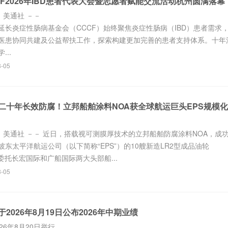
F2026年IBD患者代表大会暨志愿者赋能交流活动杭州圆满落幕
日 美通社 －－
延长炎症性肠病基金会（CCCF）始终聚焦炎症性肠病（IBD）患者需求
医患协同共建及公益帮扶工作，探索构建更加完善的患者支持体系。十年
..
8-05
二十年长效防腐！立邦船舶涂料NOA获全球航运巨头EPS规模化
5日 美通社 －－ 近日，搭载视可测膜厚技术的立邦船舶防腐涂料NOA，成
东太平洋航运公司（以下简称“EPS”）的10艘新造LR2型成品油轮
委托长宏国际和广船国际两大头部船...
8-05
2026年8月19日公布2026年中期业绩
26年8月20日举行