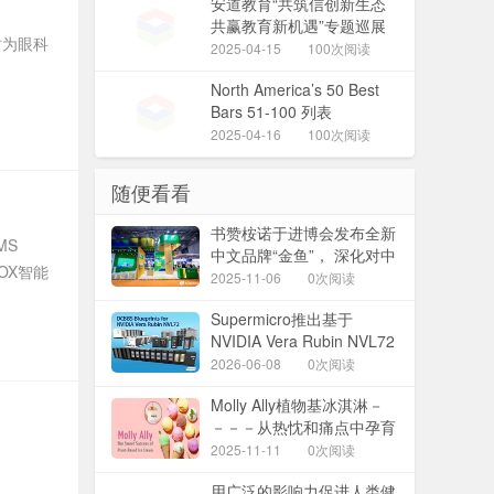
安道教育“共筑信创新生态
共赢教育新机遇”专题巡展
时为眼科
系列活动 ——邯郸站圆满
2025-04-15
100次阅读
收官
North America’s 50 Best
Bars 51-100 列表
2025-04-16
100次阅读
随便看看
书赞桉诺于进博会发布全新
MS
中文品牌“金鱼”， 深化对中
OX智能
国市场承诺
2025-11-06
0次阅读
Supermicro推出基于
NVIDIA Vera Rubin NVL72
和NVIDIA HGX™ Rubin
2026-06-08
0次阅读
NVL8的DCBBS 蓝图，打造
Molly Ally植物基冰淇淋－
从5MW到1GW的端到端完
－－－从热忱和痛点中孕育
整解决方案
的成功
2025-11-11
0次阅读
用广泛的影响力促进人类健