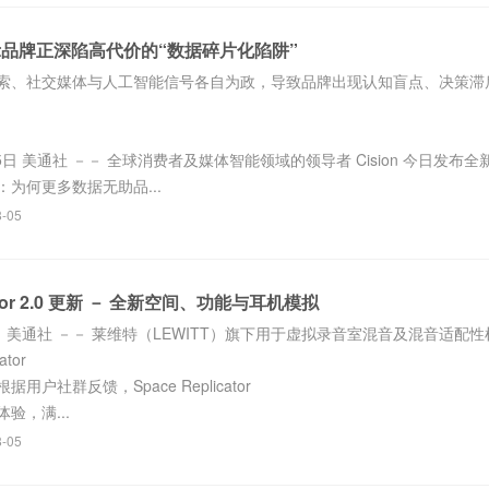
告警示品牌正深陷高代价的“数据碎片化陷阱”
索、社交媒体与人工智能信号各自为政，导致品牌出现认知盲点、决策滞
5日 美通社 －－ 全球消费者及媒体智能领域的领导者 Cision 今日发布全
为何更多数据无助品...
8-05
icator 2.0 更新 － 全新空间、功能与耳机模拟
5日 美通社 －－ 莱维特（LEWITT）旗下用于虚拟录音室混音及混音适配
ator
户社群反馈，Space Replicator
验，满...
8-05