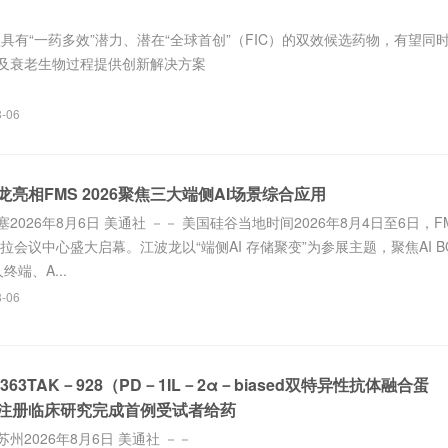
是一款具有“一药多效”潜力、潜在“全球首创”（FIC）的双效候选药物，有望同
及衰老生物过程提供创新解决方案
8-06
亮相FMS 2026聚焦三大端侧AI场景综合应用
026年8月6日 美通社 －－ 美国硅谷当地时间2026年8月4日至6日，F
拉拉会议中心盛大启幕。江波龙以“端侧AI 存储聚变”为参展主题，聚焦AI B
终端、A...
8-06
363TAK－928（PD－1IL－2α－biased双特异性抗体融合蛋
注册临床研究完成首例受试者给药
州2026年8月6日 美通社 －－