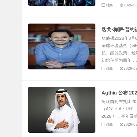
财商
2026-0
迭戈•梅萨•普
华盛顿2026年8月
全球环境基金（G
长。能源政策、经
初始任期为四年，..
财商
2026-0
Agthia 公布
阿联酋阿布扎比202
（AGTHIA：UH
2026 年上半年
财商
2026-0