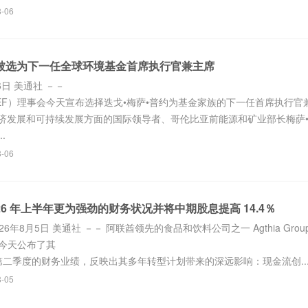
8-06
约被选为下一任全球环境基金首席执行官兼主席
6日 美通社 －－
EF）理事会今天宣布选择迭戈•梅萨•普约为基金家族的下一任首席执行官
济发展和可持续发展方面的国际领导者、哥伦比亚前能源和矿业部长梅萨
.
8-06
 2026 年上半年更为强劲的财务状况并将中期股息提高 14.4％
6年8月5日 美通社 －－ 阿联酋领先的食品和饮料公司之一 Agthia Group 
）今天公布了其
及第二季度的财务业绩，反映出其多年转型计划带来的深远影响：现金流创..
8-05