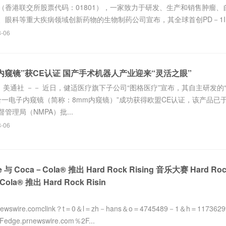
（香港联交所股票代码：01801），一家致力于研发、生产和销售肿瘤、
眼科等重大疾病领域创新药物的生物制药公司宣布，其全球首创PD－1IL－
8-06
内窥镜”获CE认证 国产手术机器人产业迎来“灵活之眼”
6日 美通社 －－ 近日，健适医疗旗下子公司“图格医疗”宣布，其自主研发的“
合一电子内窥镜（简称：8mm内窥镜）”成功获得欧盟CE认证，该产品已
管理局（NMPA）批...
8-06
fe 与 Coca－Cola® 推出 Hard Rock Rising 音乐大赛 Hard Ro
Cola® 推出 Hard Rock Risin
rnewswire.comclink？t＝0＆l＝zh－hans＆o＝4745489－1＆h＝117362
edge.prnewswire.com％2F...