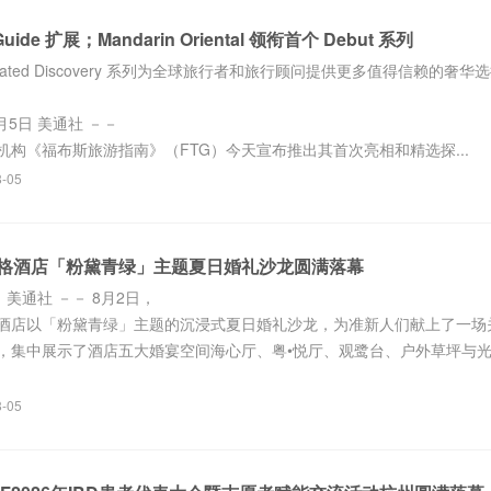
l Guide 扩展；Mandarin Oriental 领衔首个 Debut 系列
Curated Discovery 系列为全球旅行者和旅行顾问提供更多值得信赖的奢华
月5日 美通社 －－
机构《福布斯旅游指南》（FTG）今天宣布推出其首次亮相和精选探...
8-05
格酒店「粉黛青绿」主题夏日婚礼沙龙圆满落幕
日 美通社 －－ 8月2日，
酒店以「粉黛青绿」主题的沉浸式夏日婚礼沙龙，为准新人们献上了一场
，集中展示了酒店五大婚宴空间海心厅、粤•悦厅、观鹭台、户外草坪与光
8-05