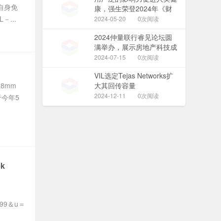
自身免
康，强生荣登2024年《财
富》中国ESG影响力榜
...
2024-05-20
0次阅读
2024仲量联行睿见论坛圆
满举办，展示房地产科技成
就
2024-07-15
0次阅读
VIL选定Tejas Networks扩
8mm
大其回传容量
2024-12-11
0次阅读
于今年5
ck
999＆u＝