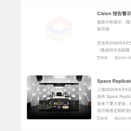
Cision 报
最新分析揭示，搜
险升级
芝加哥2026年8月
《数据碎片化陷阱：
财商
2026-0
Space Repl
上海2026年8月
插件 Space Replic
迎来了重大更新。根据用
现可精准定制听觉体
财商
2026-0