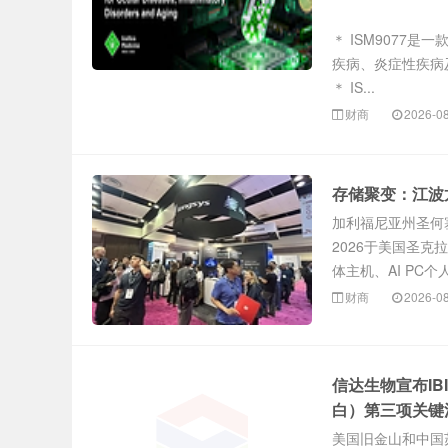
＊ ISM9077
疾病、炎症性疾病
＊ IS...
财商
2026-0
存储聚变：江波龙
加利福尼亚州圣何塞2
2026于美国圣克
体主机、AI PC个人
财商
2026-0
信达生物宣布IBI
白）第三项关键
美国旧金山和中国苏