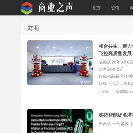
首页
资讯
财商
商业之声
和合共生，聚力
飞控高质量发展
成都2026年8月
公室启动仪式
在成都高新区顺利
场线下活动，整机厂
财商
2026-0
英矽智能提名潜在“
AI驱动“一药多