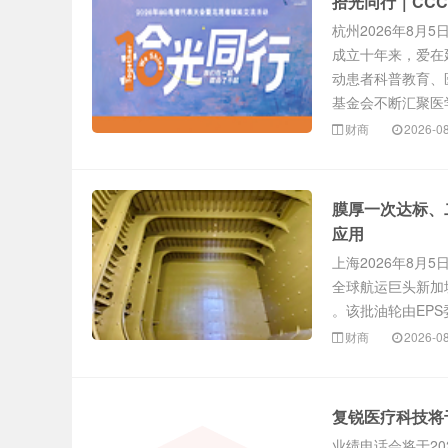
拾光同行｜CCC
杭州2026年8月5
成立十年来，爱在
动患者科普教育、
基金会不断汇聚医学.
财商
2026-0
膜厚一次达标、
应用
上海2026年8月
全球航运巨头新加坡
。该批油轮由EPS
财商
2026-0
复锐医疗科技将于
业绩电话会将于20