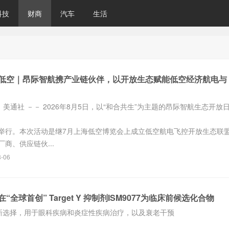
科技
财商
汽车
生活
低空｜昂际智航携产业链伙伴，以开放生态赋能低空经济航电与
6日 美通社 －－ 2026年8月5日，以“和合共生”为主题的昂际智航生态开放
举行。本次活动是继7月上海低空博览会上成立低空航电飞控开放生态联
商、供应链伙...
8-06
全球首创” Target Y 抑制剂ISM9077为临床前候选化合物
效”新选择，用于眼科疾病和炎症性疾病治疗，以及衰老干预