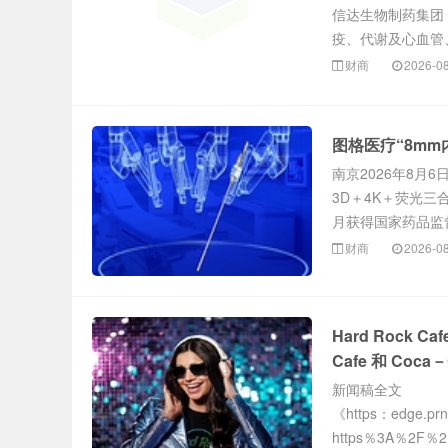
信达生物制药集团
疫、代谢及心血管、
财商
2026-0
图格医疗“8mm
南京2026年8月
3D＋4K＋荧光三
月获得国家药品监督
财商
2026-0
Hard Rock Ca
Cafe 和 Coca－
新闻稿全文
《https：edge.p
https％3A％2F％2F