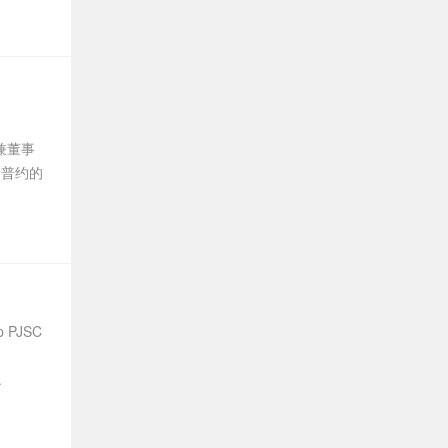
兼董事
•普约的
PJSC
.