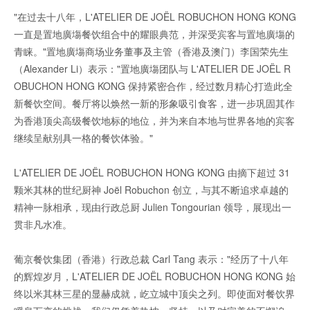
"在过去十八年，L'ATELIER DE JOËL ROBUCHON HONG KONG
一直是置地廣塲餐饮组合中的耀眼典范，并深受宾客与置地廣塲的
青睐。"置地廣塲商场业务董事及主管（香港及澳门）李国荣先生
（Alexander Li）表示："置地廣塲团队与 L'ATELIER DE JOËL R
OBUCHON HONG KONG 保持紧密合作，经过数月精心打造此全
新餐饮空间。餐厅将以焕然一新的形象吸引食客，进一步巩固其作
为香港顶尖高级餐饮地标的地位，并为来自本地与世界各地的宾客
继续呈献别具一格的餐饮体验。"
L'ATELIER DE JOËL ROBUCHON HONG KONG 由摘下超过 31
颗米其林的世纪厨神 Joël Robuchon 创立，与其不断追求卓越的
精神一脉相承，现由行政总厨 Julien Tongourian 领导，展现出一
贯非凡水准。
葡京餐饮集团（香港）行政总裁 Carl Tang 表示："经历了十八年
的辉煌岁月，L'ATELIER DE JOËL ROBUCHON HONG KONG 始
终以米其林三星的显赫成就，屹立城中顶尖之列。即使面对餐饮界