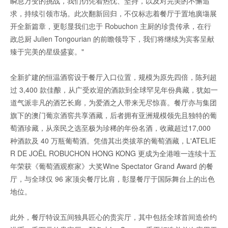
瞬息万变的挑战，我们仍凭着热忱、坚持，以及对完美的不懈追
求，持续引领市场。此次翻新回归，不仅标志着餐厅于置地廣塲展
开全新篇章，更彰显我们忠于 Robuchon 主厨的珍贵传承，在行
政总厨 Julien Tongourian 的前瞻领导下，我们将继续为宾客呈献
臻于完美的星级盛宴。"
全新扩建的恒温酒窖设于餐厅入口位置，规模为原先四倍，陈列超
过 3,400 款佳酿，从广受欢迎的酒款到全球罕见年份典藏，犹如一
道气派非凡的酒艺长廊，为爱酒之人带来无尽惊喜。餐厅亦与集团
旗下的澳门葡京酒窖共享酒藏，后者拥有亚洲规模领先且独特的葡
萄酒珍藏，从亲民之选至极为珍稀的年份名酒，收藏超过17,000
种酒款及 40 万瓶葡萄酒。凭借其出类拔萃的葡萄酒藏，L'ATELIE
R DE JOËL ROBUCHON HONG KONG 更成为全港唯一连续十五
年荣获《葡萄酒观察家》大奖Wine Spectator Grand Award 的餐
厅，与全球仅 96 家顶尖餐厅比肩，彰显餐厅于国际舞台上的出色
地位。
此外，餐厅特设五间独具匠心的贵宾厅，其中包括全球首间造价约