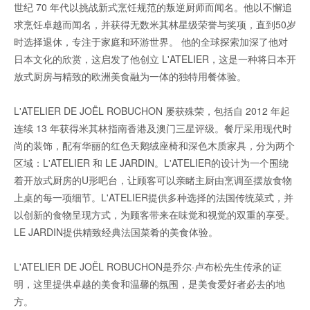
世纪 70 年代以挑战新式烹饪规范的叛逆厨师而闻名。他以不懈追
求烹饪卓越而闻名，并获得无数米其林星级荣誉与奖项，直到50岁
时选择退休，专注于家庭和环游世界。 他的全球探索加深了他对
日本文化的欣赏，这启发了他创立 L'ATELIER，这是一种将日本开
放式厨房与精致的欧洲美食融为一体的独特用餐体验。
L'ATELIER DE JOËL ROBUCHON 屡获殊荣，包括自 2012 年起
连续 13 年获得米其林指南香港及澳门三星评级。餐厅采用现代时
尚的装饰，配有华丽的红色天鹅绒座椅和深色木质家具，分为两个
区域：L'ATELIER 和 LE JARDIN。L'ATELIER的设计为一个围绕
着开放式厨房的U形吧台，让顾客可以亲睹主厨由烹调至摆放食物
上桌的每一项细节。L'ATELIER提供多种选择的法国传统菜式，并
以创新的食物呈现方式，为顾客带来在味觉和视觉的双重的享受。
LE JARDIN提供精致经典法国菜肴的美食体验。
L'ATELIER DE JOËL ROBUCHON是乔尔·卢布松先生传承的证
明，这里提供卓越的美食和温馨的氛围，是美食爱好者必去的地
方。