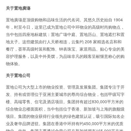
关于置地廣塲
置地廣塲是顶级购物和品味生活的代名词。其悠久历史始自 1904
年，时至今日，这里已成为置地公司中环物业的高级时尚购物点，
当中包括四座地标建筑：置地广塲中庭、置地历山、置地遮打和置
地太子。这些建筑由行人天桥相连，云集约 208 家精选名店和和
餐厅，荟萃高级时装和配饰、钟表珠宝、家居用品、贴心专业的美
容护理服务，以及中外美馔，为品味非凡的顾客呈献惬意称心的购
物体验。
关于置地公司
置地公司为大型上市的物业投资、管理及发展集团。集团专注于开
发、持有或管理位于亚洲主要城市的尊尚综合物业，包括甲级写字
楼、高端零售、住宅及酒店项目。集团持有超过830,000平方米的
综合物业总楼面面积，当中包括位于香港、新加坡与上海的旗舰级
项目。集团的物业获得行业领先的绿色建筑认证，吸引国际知名企
业及奢华品牌进驻。集团在香港中环持有约450,000平方米的优质
物业。此外，集团主要透过合营公司在新加坡拥有165,000平方米