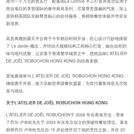
港币一千万元的贵宾厅，配备由La Cornue 手工打造并首次应用于
商业项目的享誉国际的奢华厨具系列，尽显尊贵显赫的气派，加上
原班精英团队呈献尊贵贴心的款待服务，将精致餐饮体验升华至全
新境界。
高贵典雅的露天平台将于今年稍后时间开放，匠心设计巧妙地保留
了 Le Jardin 概念，并经由大规模结构工程精心打造，融合自然韵
味与现代优雅，让宾客于香港繁华城景之中，悠然品味L'ATELIER
DE JOËL ROBUCHON HONG KONG 的经典美馔。
置地廣塲将与 L'ATELIER DE JOËL ROBUCHON HONG KONG
继续携手并肩，致力呈献世界级餐饮盛宴，为世代饕客缔造无尽惊
喜与感动。
关于L'ATELIER DE JOËL ROBUCHON HONG KONG
L'ATELIER DE JOËL ROBUCHON于 2006 年在香港开业，带来
了乔尔·卢布松先生于 2003 年在东京创立的突破性餐饮理念。著名
厨师乔尔·卢布松先生自 15 岁起便开启了他的烹饪之旅，并在 20