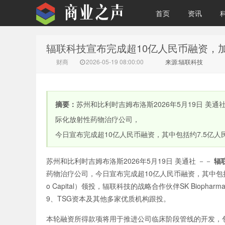
首页
资讯
辐联科技宣布完成超10亿人民币融资，
商业之声
财商
2026-05-19 08:00:00
来源:辐联科技
摘要：
苏州和比利时吉姆布洛斯2026年5月19日 美
际化放射性药物治疗公司，
今日宣布完成超10亿人民币融资，其中包括约7.5亿人民币
苏州和比利时吉姆布洛斯
2026年5月19日
美通社 －－
辐
药物治疗公司，
今日宣布完成超10亿人民币融资，其中包括
o Capital）领投，辐联科技的战略合作伙伴SK Biophar
9、
TSG资本
及其他多家优质机构跟投。
本轮融资所得款项将用于推进公司临床阶段管线的开发
，