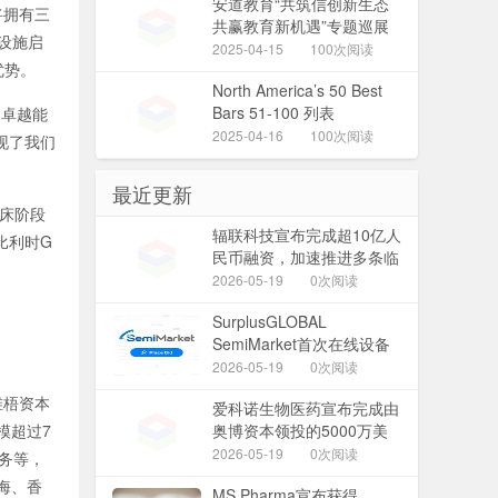
安道教育“共筑信创新生态
技将拥有三
共赢教育新机遇”专题巡展
设施启
系列活动 ——邯郸站圆满
2025-04-15
100次阅读
优势。
收官
North America’s 50 Best
Bars 51-100 列表
的卓越能
2025-04-16
100次阅读
现了我们
最近更新
床阶段
辐联科技宣布完成超10亿人
比利时G
民币融资，加速推进多条临
床阶段管线的开发及比利时
2026-05-19
0次阅读
生产设施建设
SurplusGLOBAL
SemiMarket首次在线设备
竞拍吸引40余家全球买家参
2026-05-19
0次阅读
与，成交价格提升70％
维梧资本
爱科诺生物医药宣布完成由
模超过7
奥博资本领投的5000万美
元C轮融资，加速推进用于
2026-05-19
0次阅读
务等，
炎症与免疫疾病的研发管线
海、香
MS Pharma宣布获得