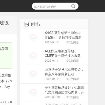
建设
热门排行
全球AI硬件创新出海论坛
ITES站：共探科技出海新
机遇
2025-04-11
100次阅读
阶段国
AI医疗应用加速落地，
CMEF直击理邦技术布局
2025-04-11
100次阅读
匹克携手罗马尼亚奥委会，
再启八年荣耀新征程
化放射性
2025-04-11
100次阅读
本（Viv
e、Sky
专为牙齿敏感设计：锐舞喷
气式牙刷跳出震动内卷，开
辟温和清洁新路径
2026-05-13
100次阅读
－FL－0