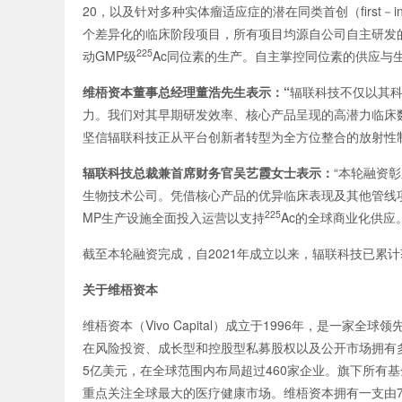
20，以及针对多种实体瘤适应症的潜在同类首创（first－in－
个差异化的临床阶段项目，所有项目均源自公司自主研发的 
225
动GMP级
Ac同位素的生产。自主掌控同位素的供应与
维梧资本董事总经理董浩先生表示：“
辐联科技不仅以其
力。我们对其早期研发效率、核心产品呈现的高潜力临床
坚信辐联科技正从平台创新者转型为全方位整合的放射性
辐联科技总裁兼首席财务官吴艺霞女士表示：
“本轮融资
生物技术公司。凭借核心产品的优异临床表现及其他管线
225
MP生产设施全面投入运营以支持
Ac的全球商业化供应。
截至本轮融资完成，自2021年成立以来，辐联科技已累计
关于维梧资本
维梧资本（Vivo Capital）成立于1996年，是
在风险投资、成长型和控股型私募股权以及公开市场拥有
5亿美元，在全球范围内布局超过460家企业。旗下所有
重点关注全球最大的医疗健康市场。维梧资本拥有一支由