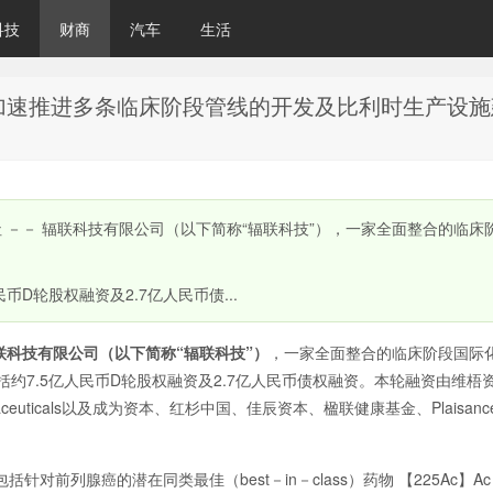
科技
财商
汽车
生活
加速推进多条临床阶段管线的开发及比利时生产设施
通社 －－ 辐联科技有限公司（以下简称“辐联科技”），一家全面整合的临床
D轮股权融资及2.7亿人民币债...
联科技有限公司（以下简称“辐联科技”）
，一家全面整合的临床阶段国际
约7.5亿人民币D轮股权融资及2.7亿人民币债权融资
。本轮融资由维梧资
maceuticals以及成为资本、红杉中国、佳辰资本、楹联健康基金、Plaisanc
包括针对前列腺癌的潜在同类最佳（best－in－class）药物 【225Ac】Ac