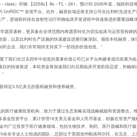
class）药物 【225Ac】Ac－FL－261。预计到 2026年底，辐联科
UniRDC™ 发现平台。此外，融资款项还将支持公司在比利时先进生产
生产，是辐联科技在放射性治疗药物临床开发进程中快速推进的重要战略
科学愿景著称，更具备在全球范围内将愿景转化为切实临床与运营里程碑
数据，以及比利时生产设施的快速建设进展印象深刻。领投本轮融资，体
制药企业，我们非常期待支持其下一阶段的价值创造。”
彰显了我们在过去四年中创造的显著价值公司已从平台构建者成功发展为临
项目的快速推进，本轮资金将加速我们向后期临床开发阶段迈进，并确保
”
获得近3.5亿美元的股权融资和债券融资。
一家全球领先的医疗健康投资机构，致力于通过生态策略实现战略赋能和资源整合。
多基金投资平台，累计管理16支美元基金和人民币基金，积极在管资产规
基金均广泛投资于医疗健康领域，包括生物技术、制药、医疗器械和医疗服
70余名专业人士组成的团队，总部位于美国加州帕洛阿尔托，在北京、上