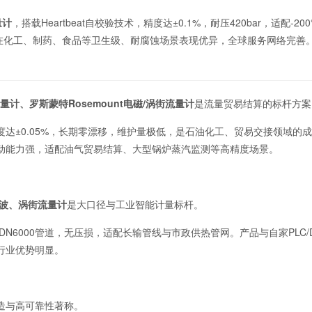
量计
，搭载Heartbeat自校验技术，精度达±0.1%，耐压420bar，适配-20
在化工、制药、食品等卫生级、耐腐蚀场景表现优异，全球服务网络完善
）
量流量计、罗斯蒙特Rosemount电磁/涡街流量计
是流量贸易结算的标杆方案
达±0.05%，长期零漂移，维护量极低，是石油化工、贸易交接领域的
动能力强，适配油气贸易结算、大型锅炉蒸汽监测等高精度场景。
超声波、涡街流量计
是大口径与工业智能计量标杆。
15–DN6000管道，无压损，适配长输管线与市政供热管网。产品与自家PLC/
行业优势明显。
造与高可靠性著称。