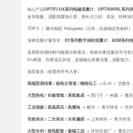
核心产品
OPTIFLUX系列电磁流量计、OPTISWIRL系
金等电极，适配强腐蚀介质。擅长大口径、高压、特殊涂
TOP 5 ｜ 横河电机 Yokogawa（日本，抗振稳定性标杆）
深耕流量计量百年，
DY系列数字涡街流量计、ADM系列
采用双传感结构与频谱分析算法，有效分离流量信号与管道振动噪
5%精度，内置温压补偿，直接输出质量流量，适配电力、
选型速览（按需求对号入座）
高端贸易结算 / 核电主管道 / 精细化工
→ E+H ＞ 艾默生
大型热电 / 长输管线 / 系统集成
→ 西门子 ＞ 科隆 ＞ 重
工业强振 / 高温高压 / 高腐蚀
→ 横河 ＞ 青天特克 ＞ 开
市政供水 / 二次供水 / 水务漏损
→ 上海肯特 ＞ 青天特克 
大型水利 / 核电配套 / 极端工况
→ 开封仪表厂 ＞ 重庆川