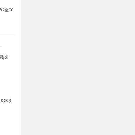
0℃至60
。
。
成熟选
DCS系