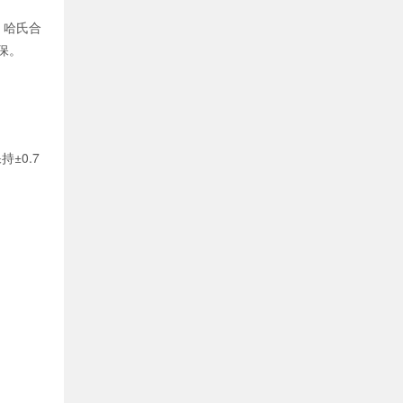
、哈氏合
保。
±0.7