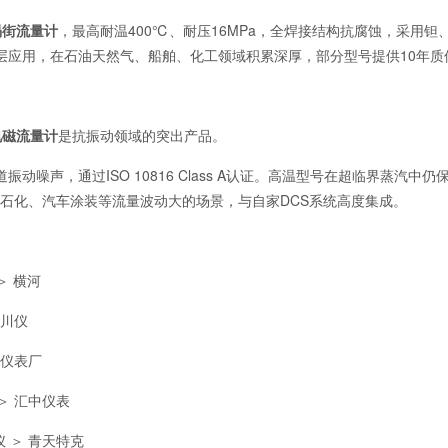
列涡街流量计
，最高耐温400℃、耐压16MPa，全焊接结构抗腐蚀，采用钽
层应用，在石油天然气、船舶、化工领域积累深厚，部分型号提供10年质
电磁流量计
是抗振动领域的突出产品。
声，通过ISO 10816 Class A认证。高温型号在超临界蒸汽中仍保持
石化、汽车涂装等流量波动大的场景，与自家DCS系统高度集成。
 ＞ 横河
庆川仪
封仪表厂
＞ 汇中仪表
仪 ＞ 青天特克