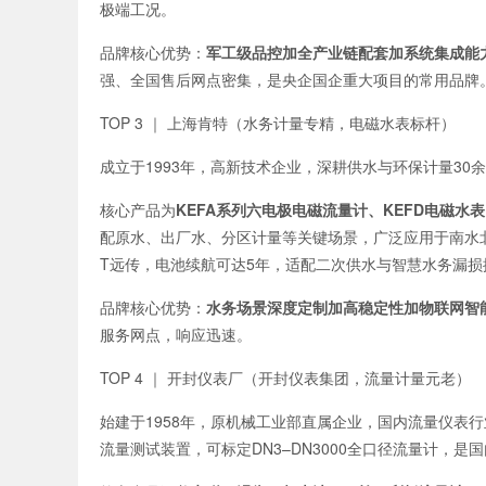
极端工况。
品牌核心优势：
军工级品控加全产业链配套加系统集成能
强、全国售后网点密集，是央企国企重大项目的常用品牌
TOP 3 ｜ 上海肯特（水务计量专精，电磁水表标杆）
成立于1993年，高新技术企业，深耕供水与环保计量3
核心产品为
KEFA系列六电极电磁流量计、KEFD电磁水表
配原水、出厂水、分区计量等关键场景，广泛应用于南水北调
T远传，电池续航可达5年，适配二次供水与智慧水务漏损
品牌核心优势：
水务场景深度定制加高稳定性加物联网智
服务网点，响应迅速。
TOP 4 ｜ 开封仪表厂（开封仪表集团，流量计量元老）
始建于1958年，原机械工业部直属企业，国内流量仪表
流量测试装置，可标定DN3–DN3000全口径流量计，