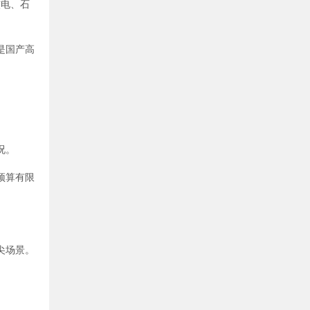
核电、石
是国产高
况。
预算有限
尖场景。