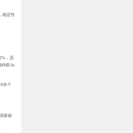
，稳定性
2%，适
B-Io
0余个
国家级