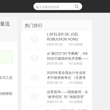
质量流
热门排行
L'ATELIER DE JOËL
ROBUCHON HONG
KONG 延续十八载辉煌传奇
2025-05-05
101次阅读
今夏载誉回归置地廣塲
从“眼巴巴”到“手飒飒”，5年
59次打破国外技术垄断——
国家管网集团北京管道有限
2025-05-26
101次阅读
公司“红色劲旅自主维保突
2025年度全国会计专业技
击队”攻坚实录
性与工况
术中级资格考试 （甘肃考
区）报名公告
2025-06-10
101次阅读
品誉咨询——绩效破局：从
与精密制
“效率优先” 到 “效能质变”
的管理范式革新
2025-07-14
101次阅读