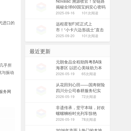
Novalac 溯源收官！全链路
揭秘全球60国宝妈安心密码
2025-09-16
101次阅读
代进口的
远程星智F3E正式上
市！“小卡六边形战士”直击
城配用户运营痛点
2025-09-20
101次阅读
最近更新
元朗食品全程助阵粤BA珠
配几乎所
海赛区 以匠心美味助力本
扰与振动
土篮球热潮
2026-05-19
65次阅读
从花田到心田——国寿财险
四川分公司春耕服务纪实
服务网
2026-05-19
72次阅读
非遗传承，坚守本味，好欢
螺螺蛳粉时光列车惊艳
2026上海中食展
2026-05-19
78次阅读
2026年市面上热门的本地