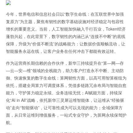
今年，世界电信和信息社会日以“数字生命线：在互联世界中加强
复原力”为主题，聚焦有韧性的数字基础设施对经济稳定与包容性
增长的重要意义。当前，人工智能加快融入千行百业，Token经济
蓬勃兴起，在此背景下，数字韧性的内涵已从“连接不中断”的底线
保障，升级为“价值不断流”的战略能力：让数据价值顺畅流动，让
智能服务永远在线，让客户业务在任何冲击下都能有效运转。
作为运营商长期信赖的合作伙伴，新华三持续提升在“算—网—存
—云—安—维”领域的全栈能力，助力客户打造永不中断、主动防
御、快速恢复的数字生命线：算网韧性方面，以高可用智算枢纽为
依托，搭建全局算力可调度体系，凭借多链路冗余布局与智能自愈
能力，守护算力稳定永续、业务连续无忧；AI赋能方面，持续深
化“AI in All”战略，依托新华三灵犀运维智能体，让运维从“经验驱
动”走向“智能驱动”，让可靠性成为可以兑现的能力；全域保障方
面，从日常运维到增值服务，一站式专业守护，为算网永续保驾护
航。