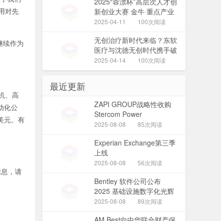
2025“蓉漂杯”高层次人才创
用对先
新创业大赛 金牛·重点产业
园区专项赛圆满举行
2025-04-11
100次阅读
无创治疗新时代来临？东软
将继续作为
医疗与沈德无创时代携手破
局！
2025-04-14
100次阅读
最近更新
机、高
ZAPI GROUP战略性收购
动化公
Stercom Power
美元。有
Solutions，进一步拓展其电
2025-08-08
85次阅读
力驱动充电解决方案
Experian Exchange第三季
上线
2025-08-08
56次阅读
信息，请
Bentley 软件公司公布
2025 基础设施数字化光辉
大奖赛决赛入围者名单
2025-08-08
89次阅读
AM Best向中华联合财产保