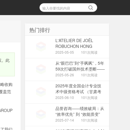
热门排行
L'ATELIER DE JOËL
ROBUCHON HONG
KONG 延续十八载辉煌传奇
2025-05-05
101次阅读
今夏载誉回归置地廣塲
股权。此
从“眼巴巴”到“手飒飒”，5年
59次打破国外技术垄断——
国家管网集团北京管道有限
2025-05-26
101次阅读
公司“红色劲旅自主维保突
战略收购
2025年度全国会计专业技
击队”攻坚实录
覆盖范
术中级资格考试 （甘肃考
区）报名公告
2025-06-10
101次阅读
品誉咨询——绩效破局：从
ROUP
“效率优先” 到 “效能质变”
的管理范式革新
2025-07-14
101次阅读
彰显了我们