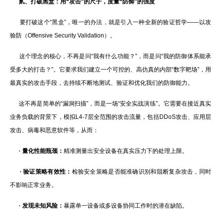
贰、
打破黑盒：用“攻击”的尺子，度量“防御”的强度
要打破这个“黑盒”，唯一的办法，就是引入一种全新的验证哲学——以攻
验防（Offensive Security Validation）。
这个理念的核心，不再是问“我有什么功能？”，而是问“我的防御体系能承
受多大的打击？”。它要求我们建立一个可控的、高仿真的内部“数字靶场”，用
最真实的攻击手段，去持续不断地测试、验证和优化我们的防御能力。
这不再是简单的“漏洞扫描”，而是一场“安全实战演练”。它需要在接近真实
业务负载的背景下，模拟L4-7层全范围的攻击流量，包括DDoS攻击、应用层
攻击、病毒和恶意软件等，从而：
·
量化性能瓶颈：
精准测量出安全设备在真实压力下的处理上限。
·
验证策略有效性：
检验安全策略是否能准确识别和阻断复杂攻击，同时
不影响正常业务。
·
发现未知风险：
暴露单一设备或多设备协同工作时的潜在缺陷。