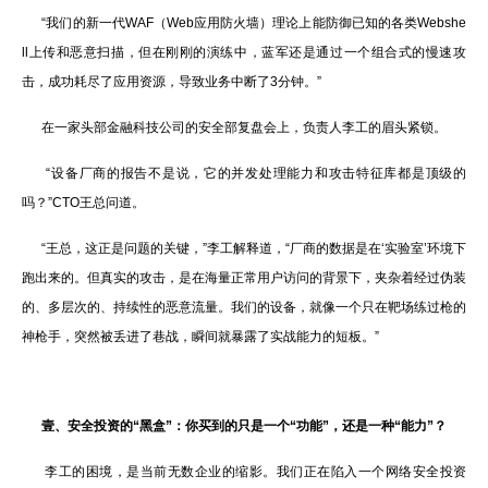
“我们的新一代WAF（Web应用防火墙）理论上能防御已知的各类Webshe
ll上传和恶意扫描，但在刚刚的演练中，蓝军还是通过一个组合式的慢速攻
击，成功耗尽了应用资源，导致业务中断了3分钟。”
在一家头部金融科技公司的安全部复盘会上，负责人李工的眉头紧锁。
“设备厂商的报告不是说，它的并发处理能力和攻击特征库都是顶级的
吗？”CTO王总问道。
“王总，这正是问题的关键，”李工解释道，“厂商的数据是在‘实验室’环境下
跑出来的。但真实的攻击，是在海量正常用户访问的背景下，夹杂着经过伪装
的、多层次的、持续性的恶意流量。我们的设备，就像一个只在靶场练过枪的
神枪手，突然被丢进了巷战，瞬间就暴露了实战能力的短板。”
壹、
安全投资的“黑盒”：你买到的只是一个“功能”，还是一种“能力”？
李工的困境，是当前无数企业的缩影。我们正在陷入一个网络安全投资