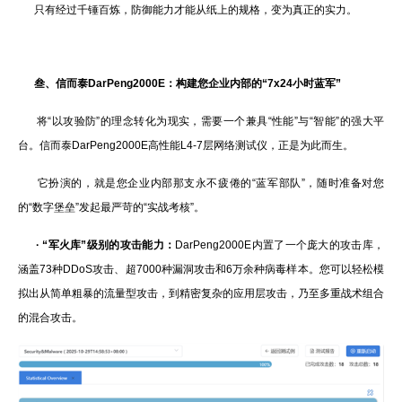
只有经过千锤百炼，防御能力才能从纸上的规格，变为真正的实力。
叁、
信而泰DarPeng2000E：构建您企业内部的“7x24小时蓝军”
将“以攻验防”的理念转化为现实，需要一个兼具“性能”与“智能”的强大平
台。信而泰DarPeng2000E高性能L4-7层网络测试仪，正是为此而生。
它扮演的，就是您企业内部那支永不疲倦的“蓝军部队”，随时准备对您
的“数字堡垒”发起最严苛的“实战考核”。
·
“军火库”级别的攻击能力：
DarPeng2000E内置了一个庞大的攻击库，
涵盖73种DDoS攻击、超7000种漏洞攻击和6万余种病毒样本。您可以轻松模
拟出从简单粗暴的流量型攻击，到精密复杂的应用层攻击，乃至多重战术组合
的混合攻击。