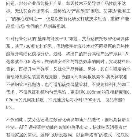
问题。部分企业虽能提升产量，却因技术不足导致产品性能不达
标、无法契合市场需求，最终陷入“产能闲置”困境。艾芬达“数智工
厂”的核心逻辑之一，便是以数智化研发打破技术瓶颈，重塑“产能-
品质-市场”协同的产品创新规则。
针对行业公认的“壁厚与能效平衡”难题，艾芬达依托数智化研发体
系，基于736项专利积累，借助数字仿真技术对不同壁厚的导热性
能展开精细化模拟分析。最终，将出口的部分高端产品壁厚从1.5
毫米减至 0.9 毫米，在保障安全性与导热效率的同时，实现材料轻
量化，既提升生产效率，又优化产品性能。另外，其自主研发的全
自动冲孔翻边装置表现亮眼，既能同时对两根铁素体-奥氏体双相
不锈钢管冲孔翻边，也可适配该类薄壁管材、不规则排列孔的加工
需求，不仅保证孔径均匀无塌陷，更实现0.005mm的孔径精度和0.
02mm的孔间距精度，冲孔速度达每小时1700余孔，良品率超9
8%。
不仅如此，艾芬达还通过数智化研发加速产品迭代：推出具备语音
控制、APP 远程调控功能的智能电热毛巾架，快速响应消费者对
智能家居的需求。这种“以研发破局、以创新拓市”的模式，彻底改